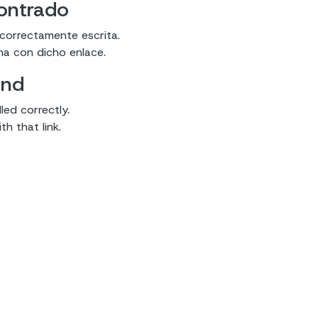
contrado
 correctamente escrita.
ma con dicho enlace.
und
led correctly.
h that link.