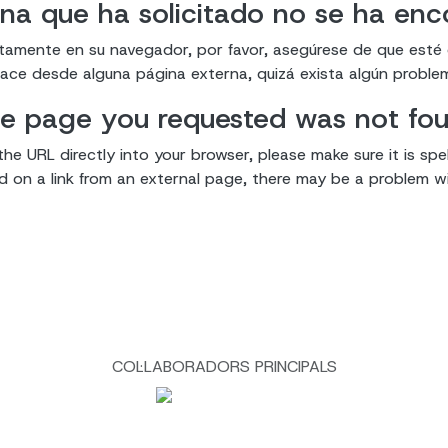
na que ha solicitado no se ha en
ectamente en su navegador, por favor, asegúrese de que esté
enlace desde alguna página externa, quizá exista algún proble
e page you requested was not fo
the URL directly into your browser, please make sure it is spel
ked on a link from an external page, there may be a problem wit
COL·LABORADORS PRINCIPALS