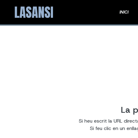
INICI
La p
Si heu escrit la URL direc
Si feu clic en un enl