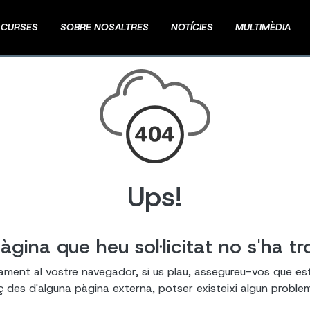
CURSES
SOBRE NOSALTRES
NOTÍCIES
MULTIMÈDIA
Ups!
àgina que heu sol·licitat no s'ha tr
tament al vostre navegador, si us plau, assegureu-vos que es
laç des d'alguna pàgina externa, potser existeixi algun probl