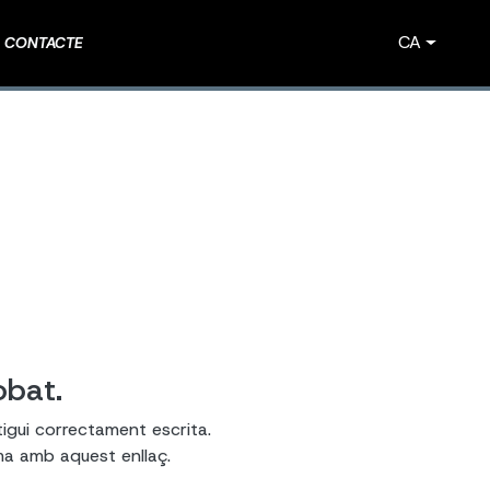
CA
CONTACTE
obat.
tigui correctament escrita.
ema amb aquest enllaç.