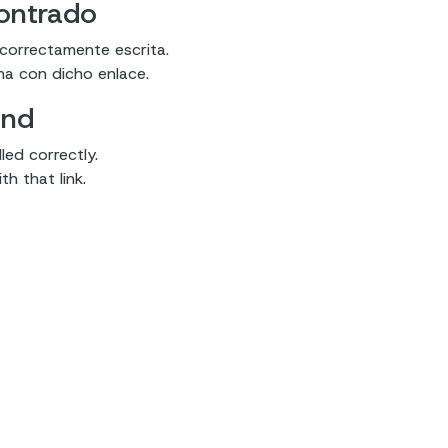
contrado
 correctamente escrita.
ma con dicho enlace.
und
led correctly.
h that link.