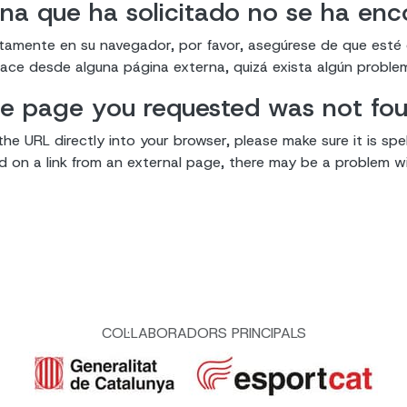
na que ha solicitado no se ha en
ectamente en su navegador, por favor, asegúrese de que esté
enlace desde alguna página externa, quizá exista algún proble
e page you requested was not fo
the URL directly into your browser, please make sure it is spel
ked on a link from an external page, there may be a problem wit
COL·LABORADORS PRINCIPALS