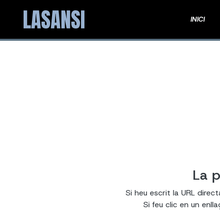
INICI
La p
Si heu escrit la URL direc
Si feu clic en un enl