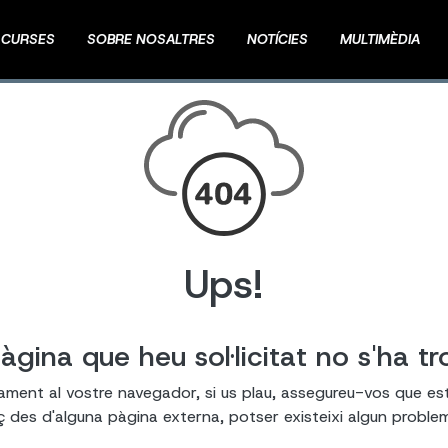
CURSES
SOBRE NOSALTRES
NOTÍCIES
MULTIMÈDIA
Ups!
àgina que heu sol·licitat no s'ha tr
tament al vostre navegador, si us plau, assegureu-vos que es
laç des d'alguna pàgina externa, potser existeixi algun probl