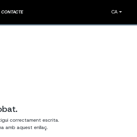
CA
CONTACTE
obat.
tigui correctament escrita.
ema amb aquest enllaç.