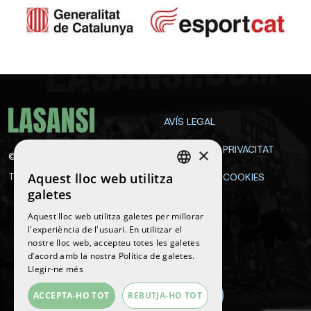
AVÍS LEGAL
POLÍTICA DE PRIVACITAT
×
©
2026
La Sansi
Aquest lloc web utilitza
Tots els drets reservats
POLÍTICA DE COOKIES
SPANISH
galetes
CONTACTE
ENGLISH
Aquest lloc web utilitza galetes per millorar
l'experiència de l'usuari. En utilitzar el
CATALAN
nostre lloc web, accepteu totes les galetes
Segueix-nos
d’acord amb la nostra Política de galetes.
Llegir-ne més
ACCEPTA-HO TOT
REBUTJA-HO TOT