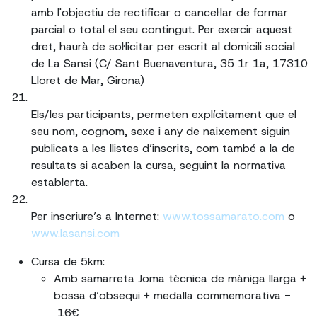
amb l'objectiu de rectificar o cancel·lar de formar
parcial o total el seu contingut. Per exercir aquest
dret, haurà de sol·licitar per escrit al domicili social
de La Sansi (C/ Sant Buenaventura, 35 1r 1a, 17310
Lloret de Mar, Girona)
Els/les participants, permeten explícitament que el
seu nom, cognom, sexe i any de naixement siguin
publicats a les llistes d’inscrits, com també a la de
resultats si acaben la cursa, seguint la normativa
establerta.
Per inscriure’s a Internet:
www.tossamarato.com
o
www.lasansi.com
Cursa de 5km:
Amb samarreta Joma tècnica de màniga llarga +
bossa d’obsequi + medalla commemorativa -
16€