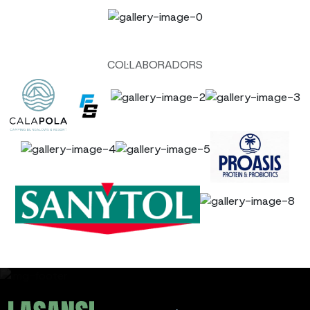
COL·LABORADORS