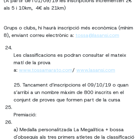
(A partir de l’01/09/19 les inscripcions incrementen 2€
als 5 i 10km, 4€ als 21km)
Grups o clubs, hi haurà inscripció més econòmica (mínim
8), enviant correu electrònic a:
tossa@lasansi.com
Les classificacions es podran consultar el mateix
matí de la prova
a:
www.tossamarato.com
/
www.lasansi.com
25. Tancament d’inscripcions el 09/10/19 o quan
s’arribi a un nombre màxim de 800 inscrits en el
conjunt de proves que formen part de la cursa
Premiació:
a) Medalla personalitzada La Megalítica + bossa
d'obsequis als tres primers atletes de la classificació