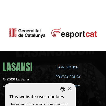
LEGAL NOTICE
PRIVACY POLICY
©
2026
La Sansi
All rights reserved
COOKIE POLICY
×
CONTACT
This website uses cookies
SPANISH
This website uses cookies to improve user
ENGLISH