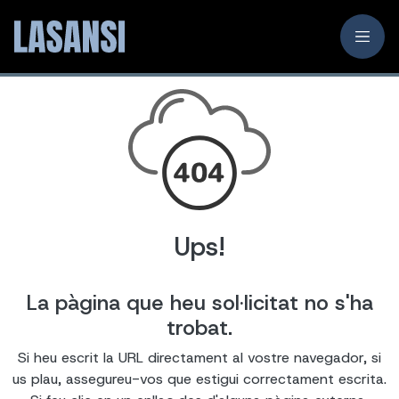
Ups!
La pàgina que heu sol·licitat no s'ha
trobat.
Si heu escrit la URL directament al vostre navegador, si
us plau, assegureu-vos que estigui correctament escrita.