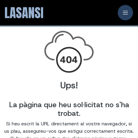
Ups!
La pàgina que heu sol·licitat no s'ha
trobat.
Si heu escrit la URL directament al vostre navegador, si
us plau, assegureu-vos que estigui correctament escrita.