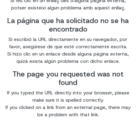
Si feu clic en un enllaç des d'alguna pàgina externa,
potser existeixi algun problema amb aquest enllaç.
La página que ha solicitado no se ha
encontrado
Si escribió la URL directamente en su navegador, por
favor, asegúrese de que esté correctamente escrita.
Si hizo clic en un enlace desde alguna página externa,
quizá exista algún problema con dicho enlace.
The page you requested was not
found
If you typed the URL directly into your browser, please
make sure it is spelled correctly.
If you clicked on a link from an external page, there may
be a problem with that link.