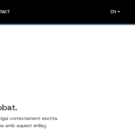
EN
TACT
obat.
tigui correctament escrita.
ema amb aquest enllaç.