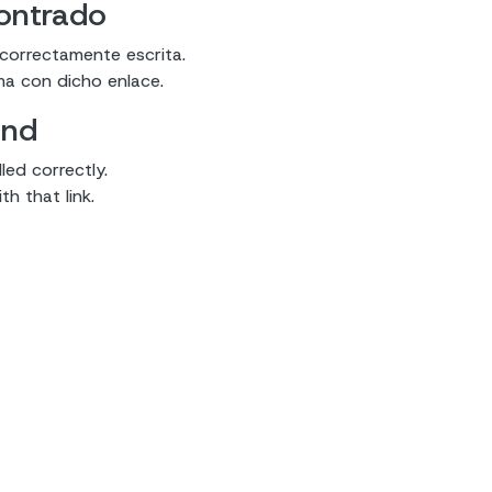
contrado
 correctamente escrita.
ma con dicho enlace.
und
led correctly.
h that link.