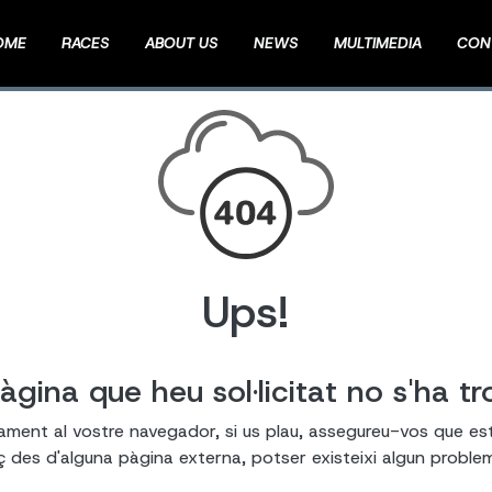
OME
RACES
ABOUT US
NEWS
MULTIMEDIA
CON
Ups!
àgina que heu sol·licitat no s'ha tr
tament al vostre navegador, si us plau, assegureu-vos que es
laç des d'alguna pàgina externa, potser existeixi algun probl