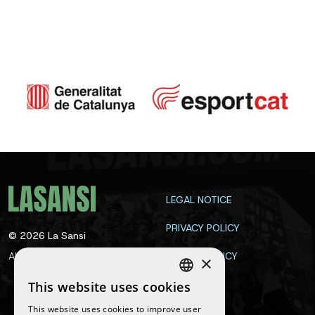
LEGAL NOTICE
PRIVACY POLICY
©
2026
La Sansi
All rights reserved
COOKIE POLICY
×
CONTACT
This website uses cookies
SPANISH
This website uses cookies to improve user
ENGLISH