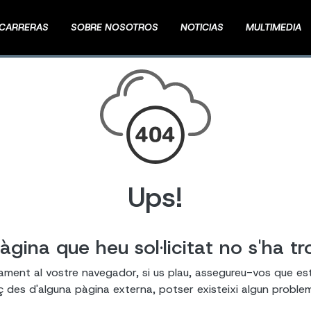
CARRERAS
SOBRE NOSOTROS
NOTICIAS
MULTIMEDIA
Ups!
àgina que heu sol·licitat no s'ha tr
tament al vostre navegador, si us plau, assegureu-vos que es
laç des d'alguna pàgina externa, potser existeixi algun probl