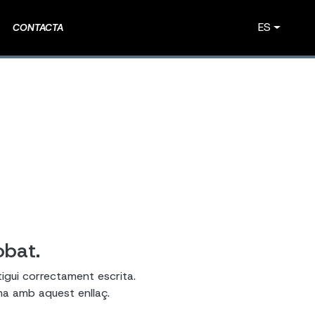
ES
CONTACTA
obat.
tigui correctament escrita.
ema amb aquest enllaç.