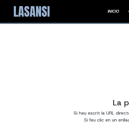
INICIO
La p
Si heu escrit la URL direc
Si feu clic en un enl