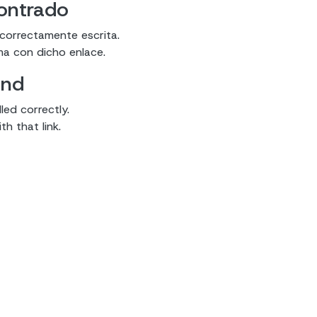
contrado
 correctamente escrita.
ma con dicho enlace.
und
led correctly.
h that link.