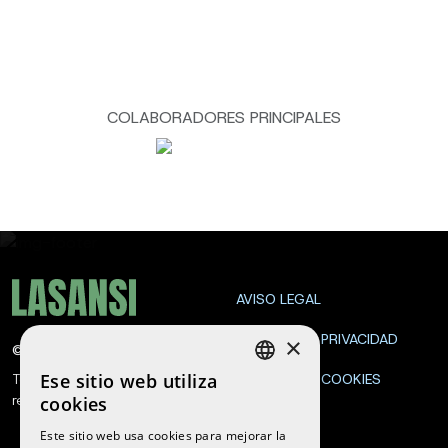
COLABORADORES PRINCIPALES
AVISO LEGAL
POLÍTICA DE PRIVACIDAD
×
©
2026
La Sansi
Ese sitio web utiliza
Todos los derechos
POLÍTICA DE COOKIES
SPANISH
reservados
cookies
CONTACTA
ENGLISH
Este sitio web usa cookies para mejorar la