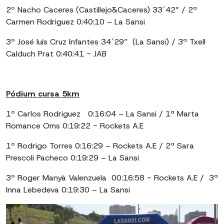
2º Nacho Caceres (Castillejo&Caceres) 33´42” / 2ª
Carmen Rodriguez 0:40:10 – La Sansi
3º José luis Cruz Infantes 34´29” (La Sansi) / 3ª Txell
Calduch Prat 0:40:41 - JAB
Pódium cursa 5km
1º Carlos Rodriguez 0:16:04 – La Sansi / 1ª Marta
Romance Oms 0:19:22 - Rockets A.E
1º Rodrigo Torres 0:16:29 – Rockets A.E / 2ª Sara
Prescoli Pacheco 0:19:29 – La Sansi
3º Roger Manyà Valenzuela 00:16:58 - Rockets A.E / 3ª
Inna Lebedeva 0:19:30 – La Sansi