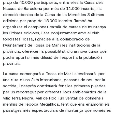
prop de 40.000 participants, entre elles la Cursa dels
Nassos de Barcelona per més de 11.000 inscrits, i la
direcció tècnica de la Cursa de La Mercè les 3 últimes
edicions per prop de 15.000 inscrits. També ha
organitzat el campionat català de curses de muntanya
les últimes edicions, i ara conjuntament amb el club
fondistes Tossa, i gràcies a la col·laboració de
l’Ajuntament de Tossa de Mar i les institucions de la
província, ofereixen la possibilitat d’una nova cursa que
podrà aportar més difusió de l’esport a la població i
província.
La cursa començarà a Tossa de Mar i s’endinsarà per
una ruta d’uns 2km interurbans, passant de nou per la
sortida, i desprès continuarà fent les primeres pujades
per un recorregut per diferents llocs emblemàtics de la
vila: Terra Negra, Vall de Roc i un ventall de dòlmens i
menhirs de l’època Megalítica, fent que ens enamorin els
paisatges més espectaculars de muntanya que només es