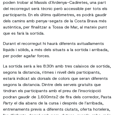
poden trobar al Massís d’Ardenya-Cadiretes, una part
del recorregut serà tècnic però accessible per tots els
participants. En els últims quilòmetres, es podrà gaudir
dels camins amb penya-segats de la Costa Brava més
autèntica, per finalitzar a Tossa de Mar, al mateix punt
que es farà la sortida.
Durant el recorregut hi haurà diferents avituallaments
líquids i sòlids, a més dels situats a la sortida i arribada,
per poder agafar forces.
La sortida serà a les 8:30h amb tres calaixos de sortida,
segons la distancia, ritmes i nivell dels participants,
estarà indicat als dorsals de colors que seran diferents
segons la distancia. Dintre dels serveis gratuïts que
tindran els participants amb el preu de l’inscricipció
podran gaudir de 1.600mts2 de fira dels corredor, Pasta
Party
el dia abans de la cursa i després de l’arribada,
entrenaments previs a diferents ciutats, oferta hotelera,