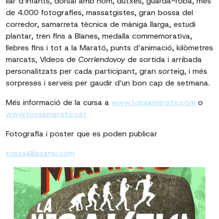
llar d’infants, dorsal amb nom, dutxes, guarda-roba, més
de 4.000 fotografies, massatgistes, gran bossa del
corredor, samarreta tècnica de màniga llarga, estudi
plantar, tren fins a Blanes, medalla commemorativa,
llebres fins i tot a la Marató, punts d’animació, kilòmetres
marcats, Vídeos de
Corriendovoy
de sortida i arribada
personalitzats per cada participant, gran sorteig, i més
sorpreses i serveis per gaudir d’un bon cap de setmana.
Més informació de la cursa a
www.tossamarato.com
o
www.tossamarato.cat
Fotografia i poster que es poden publicar
tossa@lasansi.com