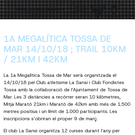
1A MEGALÍTICA TOSSA DE
MAR 14/10/18 ; TRAIL 10KM
/ 21KM I 42KM
La 1a Megalítica Tossa de Mar serà organitzada el
14/10/18 pel Club atletisme La Sansi i Club Fondistes
Tossa amb la col·laboració de l’Ajuntament de Tossa de
Mar. Les 3 distàncies a recórrer seran 10 kilòmetres,
Mitja Marató 21km i Marató de 42km amb més de 1.500
metres positius i un límit de 1.000 participants. Les
inscripcions s’obriran el proper 9 de març.
El club La Sansi organitza 12 curses durant l’any per