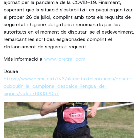
ajornat per la pandèmia de la COVID-19. Finalment,
esperant que la situació s'estabilitzi i es pugui organitzar
el proper 26 de juliol, complint amb tots els requisits de
seguretat i higiene obligatoris i recomanats per les
autoritats en el moment de disputar-se el esdeveniment,
remarcant les sortides esglaonades complint el
distanciament de seguretat requerit.
Més informació a
www.lloretrail.com
Douae
https://www.ccma.cat/tv3/alacarta/telenoticies/douae-
ouboukir-la-campiona-descalca-llengua-de-
signes/video/6033205/