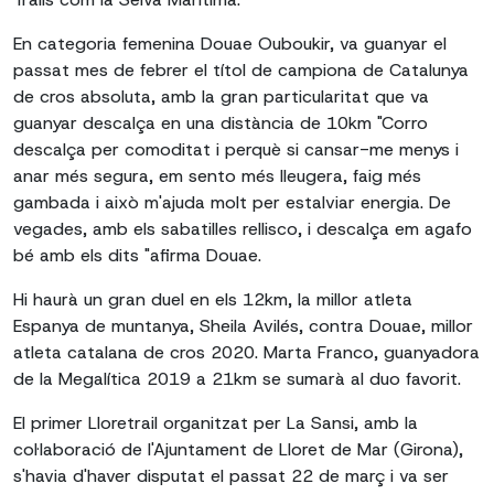
En categoria femenina Douae Ouboukir, va guanyar el
passat mes de febrer el títol de campiona de Catalunya
de cros absoluta, amb la gran particularitat que va
guanyar descalça en una distància de 10km "Corro
descalça per comoditat i perquè si cansar-me menys i
anar més segura, em sento més lleugera, faig més
gambada i això m'ajuda molt per estalviar energia. De
vegades, amb els sabatilles rellisco, i descalça em agafo
bé amb els dits "afirma Douae.
Hi haurà un gran duel en els 12km, la millor atleta
Espanya de muntanya, Sheila Avilés, contra Douae, millor
atleta catalana de cros 2020. Marta Franco, guanyadora
de la Megalítica 2019 a 21km se sumarà al duo favorit.
El primer Lloretrail organitzat per La Sansi, amb la
col·laboració de l'Ajuntament de Lloret de Mar (Girona),
s'havia d'haver disputat el passat 22 de març i va ser