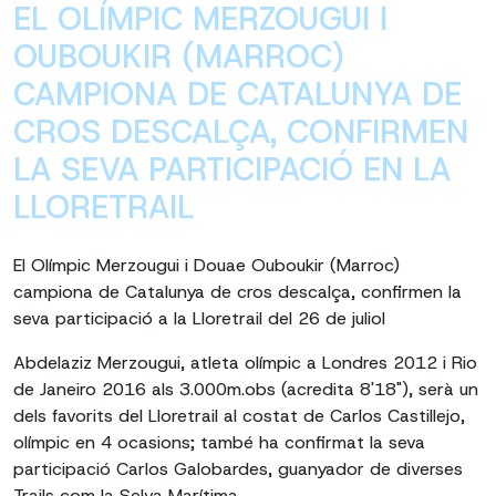
EL OLÍMPIC MERZOUGUI I
OUBOUKIR (MARROC)
CAMPIONA DE CATALUNYA DE
CROS DESCALÇA, CONFIRMEN
LA SEVA PARTICIPACIÓ EN LA
LLORETRAIL
El Olímpic Merzougui i Douae Ouboukir (Marroc)
campiona de Catalunya de cros descalça, confirmen la
seva participació a la Lloretrail del 26 de juliol
Abdelaziz Merzougui, atleta olímpic a Londres 2012 i Rio
de Janeiro 2016 als 3.000m.obs (acredita 8'18"), serà un
dels favorits del Lloretrail al costat de Carlos Castillejo,
olímpic en 4 ocasions; també ha confirmat la seva
participació Carlos Galobardes, guanyador de diverses
Trails com la Selva Marítima.