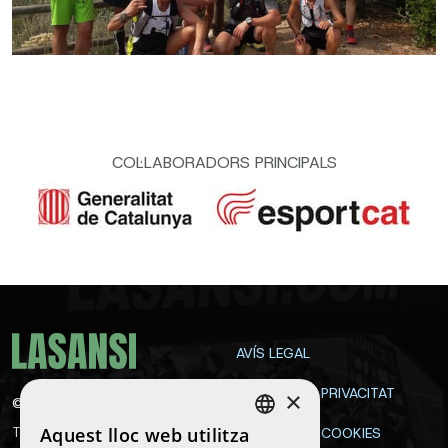
COL·LABORADORS PRINCIPALS
AVÍS LEGAL
POLÍTICA DE PRIVACITAT
×
©
2026
La Sansi
Aquest lloc web utilitza
Tots els drets reservats
POLÍTICA DE COOKIES
SPANISH