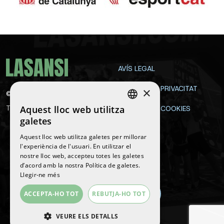
AVÍS LEGAL
POLÍTICA DE PRIVACITAT
×
©
2026
La Sansi
Aquest lloc web utilitza
Tots els drets reservats
POLÍTICA DE COOKIES
SPANISH
galetes
CONTACTE
ENGLISH
Aquest lloc web utilitza galetes per millorar
l'experiència de l'usuari. En utilitzar el
CATALAN
nostre lloc web, accepteu totes les galetes
Segueix-nos
d’acord amb la nostra Política de galetes.
Llegir-ne més
ACCEPTA-HO TOT
REBUTJA-HO TOT
VEURE ELS DETALLS