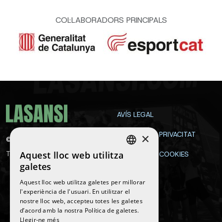
COL·LABORADORS PRINCIPALS
AVÍS LEGAL
POLÍTICA DE PRIVACITAT
×
©
2026
La Sansi
Aquest lloc web utilitza
Tots els drets reservats
POLÍTICA DE COOKIES
SPANISH
galetes
CONTACTE
ENGLISH
Aquest lloc web utilitza galetes per millorar
l'experiència de l'usuari. En utilitzar el
CATALAN
nostre lloc web, accepteu totes les galetes
Segueix-nos
d’acord amb la nostra Política de galetes.
Llegir-ne més