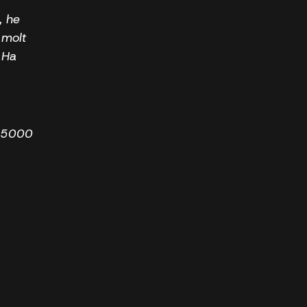
, he
 molt
 Ha
e 5000