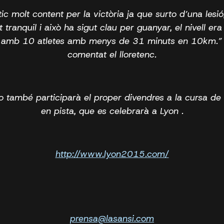
tic molt content per la victòria ja que surto d’una lesió
it tranquil i això ha sigut clau per guanyar, el nivell era
t amb 10 atletes amb menys de 31 minuts en 10km.”
comentat el lloretenc.
o també participarà el proper divendres a la cursa d
en pista, que es celebrarà a Lyon .
http://www.lyon2015.com/
prensa@lasansi.com