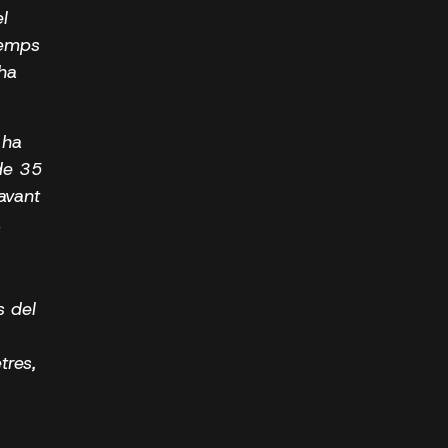
l
temps
’ha
 ha
 de 35
avant
.
s del
tres,