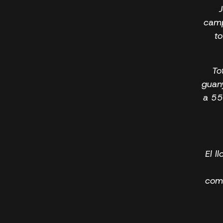
camp
to
To
guany
a 55
El l
coma