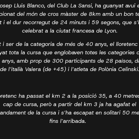
Josep Lluis Blanco, del Club La Sansi, ha guanyat avui e
ionat del món de cros màster de 8km amb un bon 
t i el dur recorregut de 24 minuts i 59 segons, que s
celebrat a la ciutat francesa de Lyon.
t i ser de la categoria de més de 40 anys, el lloretenc
at tota la cursa que englobaven totes les categories
 anys, amb prop de 300 participants de 28 països, d
de l’italià Valera (de +45) i l’atleta de Polònia Celinski
loretenc ha passat el km 2 a la posició 35, a 40 metre
cap de cursa, però a partir del km 3 ja ha agafat el
ndament de la cursa i s’ha escapat en solitari 50 me
fins l’arribada.