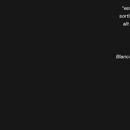
“es
sort
al
Blanc