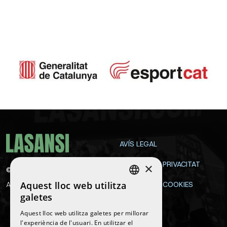
AVÍS LEGAL
POLÍTICA DE PRIVACITAT
×
©
2026
La Sansi
Aquest lloc web utilitza
All rights reserved
POLÍTICA DE COOKIES
SPANISH
galetes
CONTACTE
ENGLISH
Aquest lloc web utilitza galetes per millorar
l'experiència de l'usuari. En utilitzar el
CATALAN