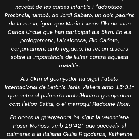
novetat de les curses infantils i l'adaptada.
Presència, també, de Jordi Sabaté, un dels padrins
de la cursa, igual que Maria i Jesús fills de Juan
Carlos Unzué que han participat als 5km. En els
prolegòmens, l'alcaldessa, Filo Cañete,
conjuntament amb regidors, ha fet un discurs
sobre la importància de lluitar contra aquesta
malaltia.
Als 5km el guanyador ha sigut l’atleta
internacional de Letònia Janis Viskers amb 15’31”
que entra al palmarès amb il·lustres guanyadors
com l'etíop Safidi, o el marroquí Radoune Nour.
En dones la guanyadora ha sigut la valenciana
Roser Mañosa amb 19’42” que succeeix al
palmarès a la italiana Giulia Rigodanza, Katherine