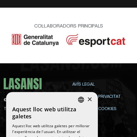
COL·LABORADORS PRINCIPALS
AVÍS LEGAL
POLÍTICA DE PRIVACITAT
×
©
2026
La Sansi
Aquest lloc web utilitza
Tots els drets reservats
POLÍTICA DE COOKIES
SPANISH
galetes
CONTACTE
ENGLISH
Aquest lloc web utilitza galetes per millorar
l'experiència de l'usuari. En utilitzar el
CATALAN