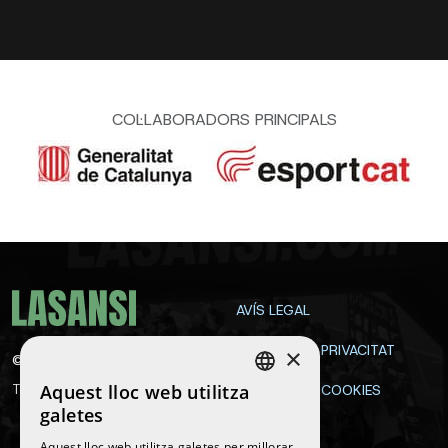
COL·LABORADORS PRINCIPALS
AVÍS LEGAL
POLÍTICA DE PRIVACITAT
×
©
2026
La Sansi
Aquest lloc web utilitza
Tots els drets reservats
POLÍTICA DE COOKIES
SPANISH
galetes
CONTACTE
ENGLISH
Aquest lloc web utilitza galetes per millorar