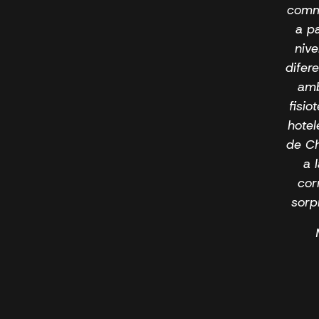
comme
a pa
nive
difere
amb
fisio
hotel
de Ch
a 
cor
sorp