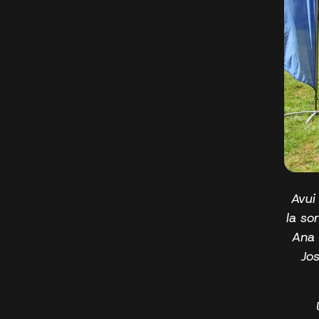
Avui
la so
Ana 
Jos