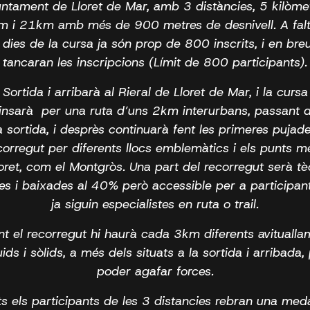
juntament de Lloret de Mar, amb 3 distàncies, 5 kilòmet
 i 21km amb més de 900 metres de desnivell. A fal
dies de la cursa ja són prop de 800 inscrits, i en bre
tancaran les inscripcions (Límit de 800 participants).
Sortida i arribarà al Rieral de Lloret de Mar, i la cursa
insarà per una ruta d’uns 2km interurbans, passant 
a sortida, i desprès continuarà fent les primeres pujad
corregut per diferents llocs emblemàtics i els punts mé
oret, com el Montgròs. Una part del recorregut serà tè
es i baixades al 40% però accessible per a participan
ja siguin especialistes en ruta o trail.
nt el recorregut hi haurà cada 3km diferents avitualla
uids i sòlids, a més dels situats a la sortida i arribada,
poder agafar forces.
ts els participants de les 3 distancies rebran una meda