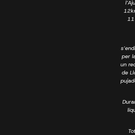
l’A
12km
11 
s’end
per l
un re
de Ll
pujad
Dura
líq
To