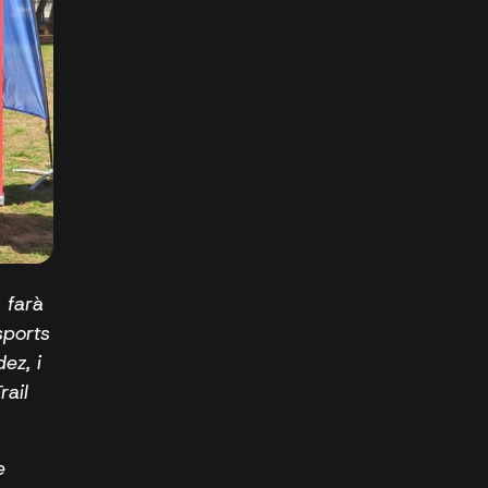
 farà
sports
ez, i
rail
e