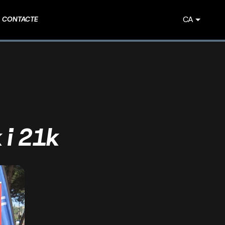
CA
CONTACTE
 i 21k