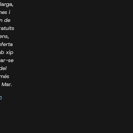
larga,
mes i
an de
ratuïts
ens,
oferta
mb xip
yar-se
del
 més
 Mar.
m