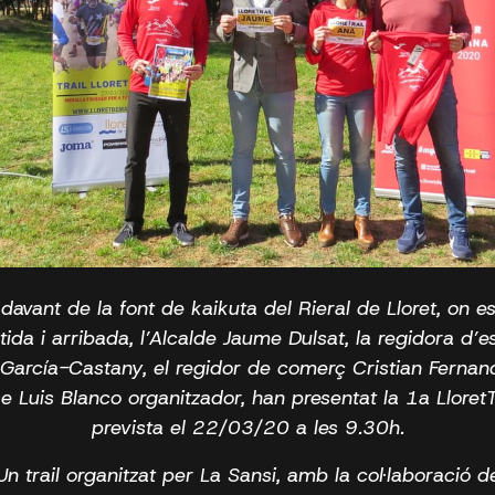
 davant de la font de kaikuta del Rieral de Lloret, on es
rtida i arribada, l’Alcalde Jaume Dulsat, la regidora d’e
García-Castany, el regidor de comerç Cristian Fernand
e Luis Blanco organitzador, han presentat la 1a LloretT
prevista el 22/03/20 a les 9.30h.
Un trail organitzat per La Sansi, amb la col·laboració d