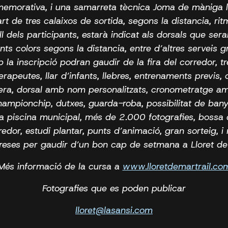
morativa, i una samarreta tècnica Joma de màniga l
rt de tres calaixos de sortida, segons la distancia, rit
ll dels participants, estarà indicat als dorsals que ser
nts colors segons la distancia, entre d’altres serveis g
 la inscripció podran gaudir de la fira del corredor, tr
terapeutes, llar d’infants, llebres, entrenaments previs, 
era, dorsal amb nom personalitzats, cronometratge a
ampionchip, dutxes, guarda-roba, possibilitat de ban
la piscina municipal, més de 2.000 fotografies, bossa 
redor, estudi plantar, punts d’animació, gran sorteig, i
reses per gaudir d’un bon cap de setmana a Lloret de
Més informació de la cursa a
www.lloretdemartrail.co
Fotografies que es poden publicar
lloret@lasansi.com