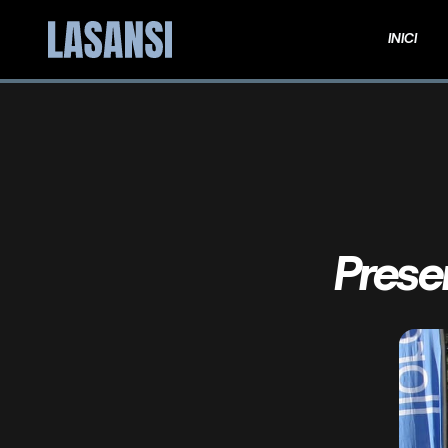
INICI
Prese