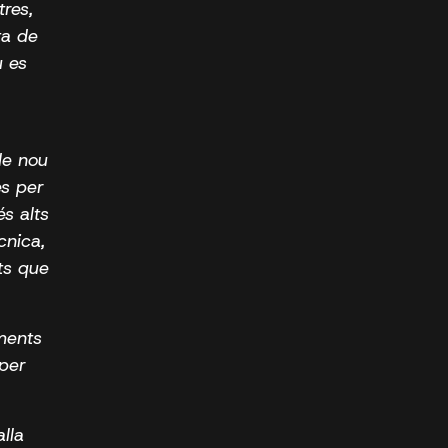
res,
ta de
u es
de nou
es per
s alts
cnica,
ts que
ments
 per
lla