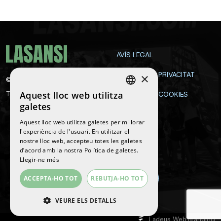
AVÍS LEGAL
POLÍTICA DE PRIVACITAT
×
©
2026
La Sansi
Aquest lloc web utilitza
Tots els drets reservats
POLÍTICA DE COOKIES
SPANISH
galetes
CONTACTE
ENGLISH
Aquest lloc web utilitza galetes per millorar
l'experiència de l'usuari. En utilitzar el
CATALAN
nostre lloc web, accepteu totes les galetes
Segueix-nos
d’acord amb la nostra Política de galetes.
Llegir-ne més
ACCEPTA-HO TOT
REBUTJA-HO TOT
VEURE ELS DETALLS
Ladeus Web Branding
ESTRICTAMENT NECESSÀRIES