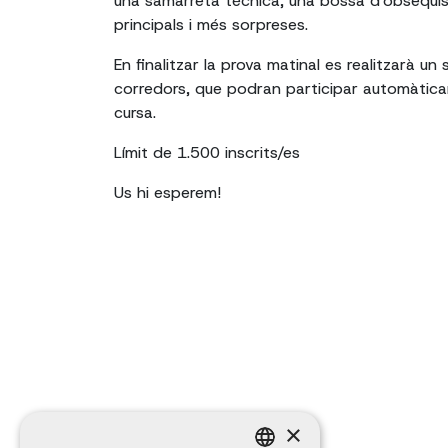
una samarreta tècnica, una bossa d'obsequis
principals i més sorpreses.
En finalitzar la prova matinal es realitzarà un 
corredors, que podran participar automàtica
cursa.
Límit de 1.500 inscrits/es
Us hi esperem!
×