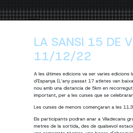
LA SANSI 15 DE 
11/12/22
A les últimes edicions va ser varies edicions
d'Espanya (L’any passat 17 atletes van baix
nou amb una distancia de 5km en recorregut
important, per a les curses que se celebraran 
Les curses de menors començaran a les 11.3
Els participants podran anar a Viladecans g
metres de la sortida, des de qualsevol estac