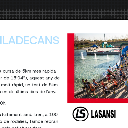
VILADECANS
 la cursa de 5km més ràpida
ar de 15’04”), aquest any de
 molt ràpid, un test de 5km
en els últims dies de l'any.
0h.
ratuïtament amb tren, a 100
ió de rodalies, també rebran