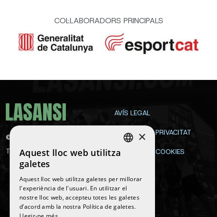
COL·LABORADORS PRINCIPALS
AVÍS LEGAL
POLÍTICA DE PRIVACITAT
×
©
2026
La Sansi
Aquest lloc web utilitza
Tots els drets reservats
POLÍTICA DE COOKIES
SPANISH
galetes
CONTACTE
ENGLISH
Aquest lloc web utilitza galetes per millorar
l'experiència de l'usuari. En utilitzar el
CATALAN
nostre lloc web, accepteu totes les galetes
Segueix-nos
d’acord amb la nostra Política de galetes.
Llegir-ne més