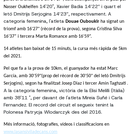
14'20", Xavier Badia 14’22” i quart el
Nasser Oukhelfen
letó Dmitrijs Serjogins 14’23”, respectivament. A
categoria femenina, l'atleta
Douae Ouboukir
ha signat un
triomf amb 16'27" (rècord de la prova), segona Cristina Silva
16’37” i tercera Marta Romance amb 16’59”.
14 atletes ban baixat de 15 minuts, la cursa més ràpida de 5km
del 2021.
Pel que fa a la prova de 10km, el guanyador ha estat Marc
García, amb 30'59"(prop del rècord de 30'50" del letó Dmitrijs
.
Serjogins), segon ha finalitzat Josep Diaz i tercer Amin Taghzati
A la categoria femenina, victòria de la Elisi Melilli (Itàlia)
amb 38'11 ", per davant de l'atleta Mireia Suñé i Carla
Fernandez. El record del circuit el segueix tenint la
Polonesa Patrycja Wlodarczyk des del 2016.
Més informació, fotografies, vídeos i classificacions en
www.lasansiviladecans.com