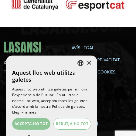
AVÍS LEGAL
POLÍTICA DE PRIVACITAT
×
©
2026
La Sansi
Aquest lloc web utilitza
Tots els drets reservats
POLÍTICA DE COOKIES
SPANISH
galetes
CONTACTE
ENGLISH
Aquest lloc web utilitza galetes per millorar
l'experiència de l'usuari. En utilitzar el
CATALAN
nostre lloc web, accepteu totes les galetes
Segueix-nos
d’acord amb la nostra Política de galetes.
Llegir-ne més
ACCEPTA-HO TOT
REBUTJA-HO TOT