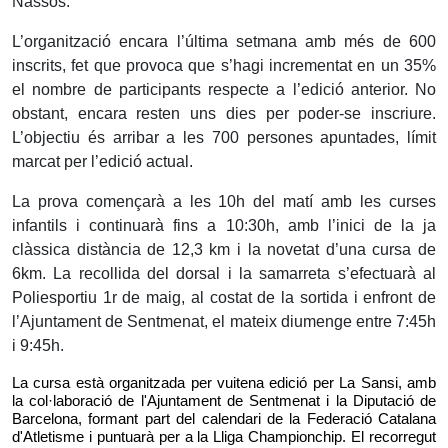
Nassos.
L’organització encara l’última setmana amb més de 600
inscrits, fet que provoca que s’hagi incrementat en un 35%
el nombre de participants respecte a l’edició anterior. No
obstant, encara resten uns dies per poder-se inscriure.
L’objectiu és arribar a les 700 persones apuntades, límit
marcat per l’edició actual.
La prova començarà a les 10h del matí amb les curses
infantils i continuarà fins a 10:30h, amb l’inici de la ja
clàssica distància de 12,3 km i la novetat d’una cursa de
6km. La recollida del dorsal i la samarreta s’efectuarà al
Poliesportiu 1r de maig, al costat de la sortida i enfront de
l’Ajuntament de Sentmenat, el mateix diumenge entre 7:45h
i 9:45h.
La cursa està organitzada per vuitena edició per La Sansi, amb
la col·laboració de l'Ajuntament de Sentmenat i la Diputació de
Barcelona, ​​formant part del calendari de la Federació Catalana
d'Atletisme i puntuarà per a la Lliga Championchip. El recorregut