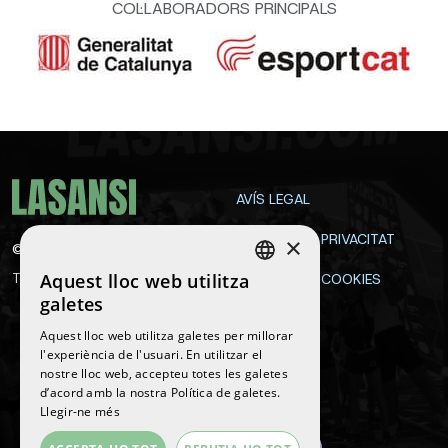
COL·LABORADORS PRINCIPALS
AVÍS LEGAL
POLÍTICA DE PRIVACITAT
×
©
2026
La Sansi
Aquest lloc web utilitza
Tots els drets reservats
POLÍTICA DE COOKIES
SPANISH
galetes
CONTACTE
ENGLISH
Aquest lloc web utilitza galetes per millorar
l'experiència de l'usuari. En utilitzar el
CATALAN
nostre lloc web, accepteu totes les galetes
Segueix-nos
d’acord amb la nostra Política de galetes.
Llegir-ne més