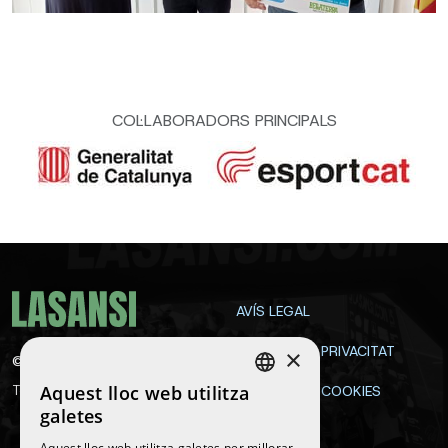
COL·LABORADORS PRINCIPALS
AVÍS LEGAL
POLÍTICA DE PRIVACITAT
×
©
2026
La Sansi
Aquest lloc web utilitza
Tots els drets reservats
POLÍTICA DE COOKIES
SPANISH
galetes
CONTACTE
ENGLISH
Aquest lloc web utilitza galetes per millorar