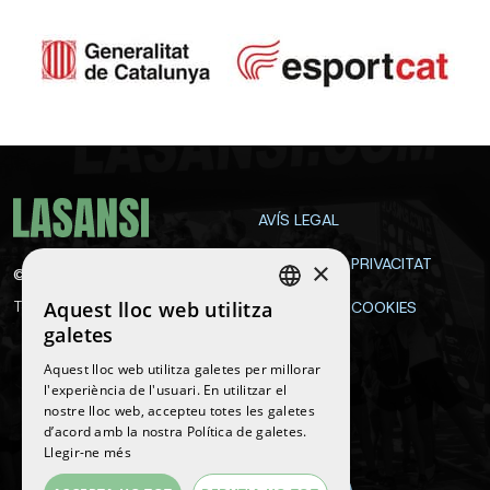
AVÍS LEGAL
POLÍTICA DE PRIVACITAT
×
©
2026
La Sansi
Aquest lloc web utilitza
Tots els drets reservats
POLÍTICA DE COOKIES
SPANISH
galetes
CONTACTE
ENGLISH
Aquest lloc web utilitza galetes per millorar
l'experiència de l'usuari. En utilitzar el
CATALAN
nostre lloc web, accepteu totes les galetes
Segueix-nos
d’acord amb la nostra Política de galetes.
Llegir-ne més