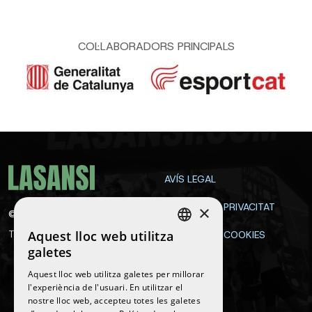
COL·LABORADORS PRINCIPALS
AVÍS LEGAL
POLÍTICA DE PRIVACITAT
×
©
2026
La Sansi
Aquest lloc web utilitza
Tots els drets reservats
POLÍTICA DE COOKIES
SPANISH
galetes
CONTACTE
ENGLISH
Aquest lloc web utilitza galetes per millorar
l'experiència de l'usuari. En utilitzar el
CATALAN
nostre lloc web, accepteu totes les galetes