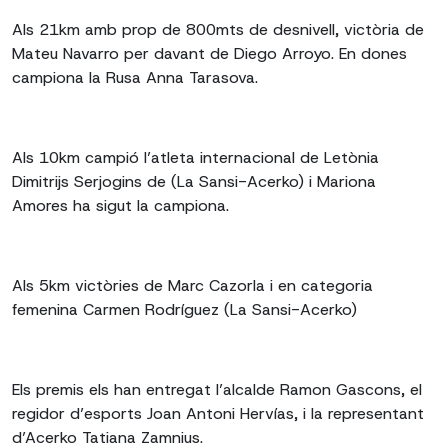
Als 21km amb prop de 800mts de desnivell, victòria de
Mateu Navarro per davant de Diego Arroyo. En dones
campiona la Rusa Anna Tarasova.
Als 10km campió l’atleta internacional de Letònia
Dimitrijs Serjogins de (La Sansi-Acerko) i Mariona
Amores ha sigut la campiona.
Als 5km victòries de Marc Cazorla i en categoria
femenina Carmen Rodríguez (La Sansi-Acerko)
Els premis els han entregat l’alcalde Ramon Gascons, el
regidor d’esports Joan Antoni Hervías, i la representant
d’Acerko Tatiana Zamnius.