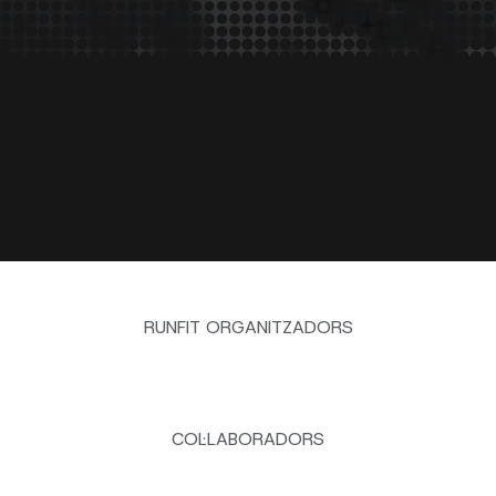
RUNFIT ORGANITZADORS
COL·LABORADORS