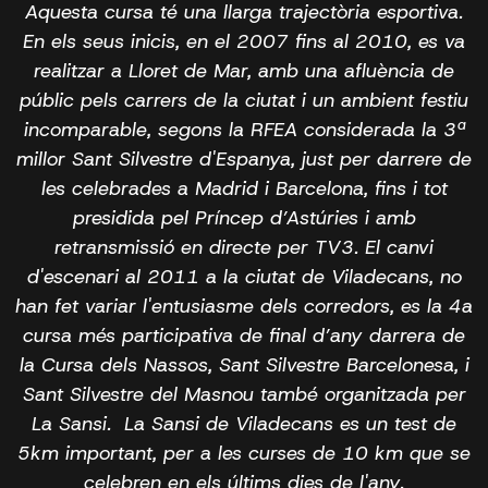
Aquesta cursa té una llarga trajectòria esportiva.
En els seus inicis, en el 2007 fins al 2010, es va
realitzar a Lloret de Mar, amb una afluència de
públic pels carrers de la ciutat i un ambient festiu
incomparable, segons la RFEA considerada la 3ª
millor Sant Silvestre d'Espanya, just per darrere de
les celebrades a Madrid i Barcelona, fins i tot
presidida pel Príncep d’Astúries i amb
retransmissió en directe per TV3. El canvi
d'escenari al 2011 a la ciutat de Viladecans, no
han fet variar l'entusiasme dels corredors, es la 4a
cursa més participativa de final d’any darrera de
la Cursa dels Nassos, Sant Silvestre Barcelonesa, i
Sant Silvestre del Masnou també organitzada per
La Sansi. La Sansi de Viladecans es un test de
5km important, per a les curses de 10 km que se
celebren en els últims dies de l'any.