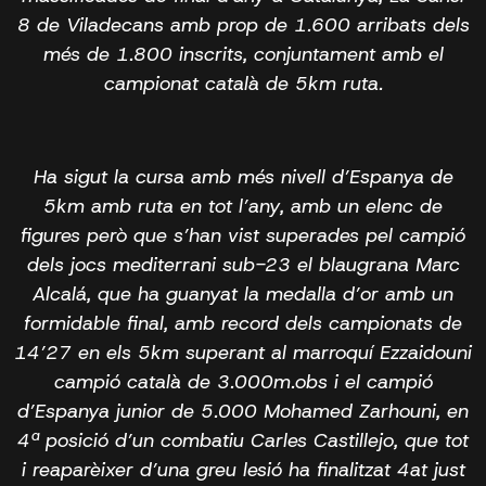
8 de Viladecans amb prop de 1.600 arribats dels
més de 1.800 inscrits, conjuntament amb el
campionat català de 5km ruta.
Ha sigut la cursa amb més nivell d’Espanya de
5km amb ruta en tot l’any, amb un elenc de
figures però que s’han vist superades pel campió
dels jocs mediterrani sub-23 el blaugrana Marc
Alcalá, que ha guanyat la medalla d’or amb un
formidable final, amb record dels campionats de
14’27 en els 5km superant al marroquí Ezzaidouni
campió català de 3.000m.obs i el campió
d’Espanya junior de 5.000 Mohamed Zarhouni, en
4ª posició d’un combatiu Carles Castillejo, que tot
i reaparèixer d’una greu lesió ha finalitzat 4at just