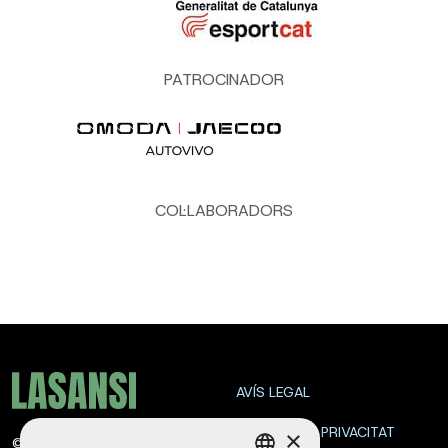
PATROCINADOR
COL·LABORADORS
AVÍS LEGAL
POLÍTICA DE PRIVACITAT
×
©
2026
La Sansi