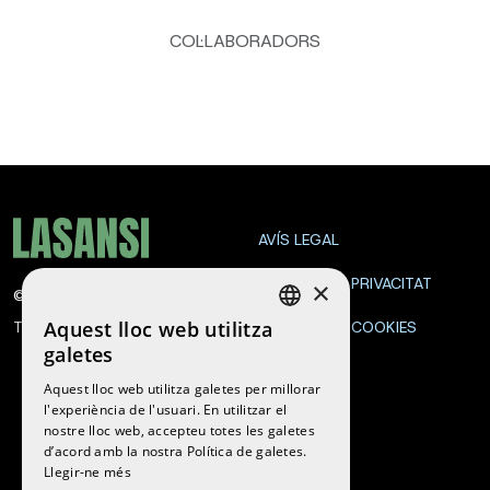
COL·LABORADORS
AVÍS LEGAL
POLÍTICA DE PRIVACITAT
×
©
2026
La Sansi
Aquest lloc web utilitza
Tots els drets reservats
POLÍTICA DE COOKIES
SPANISH
galetes
CONTACTE
ENGLISH
Aquest lloc web utilitza galetes per millorar
l'experiència de l'usuari. En utilitzar el
CATALAN
nostre lloc web, accepteu totes les galetes
Segueix-nos
d’acord amb la nostra Política de galetes.
Llegir-ne més