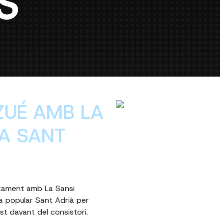
S
ZUÉ AMB LA
 A SANT
ntament amb La Sansi
a popular Sant Adrià per
ust davant del consistori.