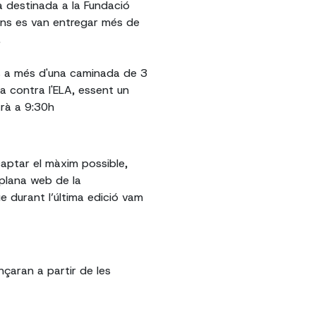
rà destinada a la Fundació
ions es van entregar més de
.
s a més d'una caminada de 3
ta contra l'ELA, essent un
arà a 9:30h
captar el màxim possible,
plana web de la
e durant l’última edició vam
nçaran a partir de les