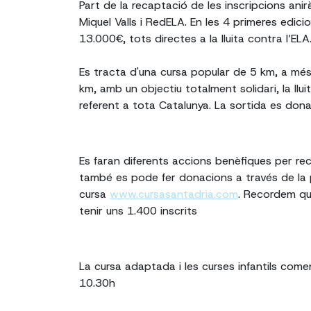
Part de la recaptació de les inscripcions ani
Miquel Valls i RedELA. En les 4 primeres edic
13.000€, tots directes a la lluita contra l’ELA
Es tracta d'una cursa popular de 5 km, a mé
km, amb un objectiu totalment solidari, la llui
referent a tota Catalunya. La sortida es don
Es faran diferents accions benèfiques per re
també es pode fer donacions a través de la 
cursa
www.cursasantadria.com
. Recordem qu
tenir uns 1.400 inscrits
La cursa adaptada i les curses infantils come
10.30h