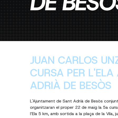
DE BESÒ
JUAN CARLOS UN
CURSA PER L'ELA
ADRIÀ DE BESÒS
L'Ajuntament de Sant Adrià de Besòs conju
organitzaran el proper 22 de maig la 5a curs
l’Ela 5 km, amb sortida a la plaça de la Vila, j