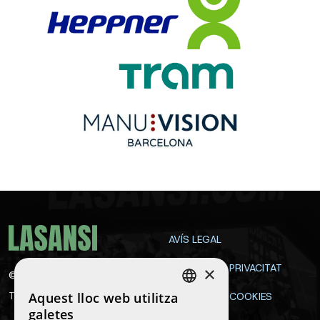
AVÍS LEGAL
POLÍTICA DE PRIVACITAT
×
©
2026
La Sansi
Aquest lloc web utilitza
Tots els drets reservats
POLÍTICA DE COOKIES
SPANISH
galetes