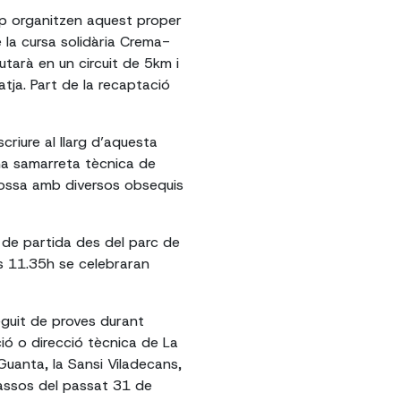
mp organitzen aquest proper
 la cursa solidària Crema-
putarà en un circuit de 5km i
atja. Part de la recaptació
scriure al llarg d’aquesta
na samarreta tècnica de
ossa amb diversos obsequis
t de partida des del parc de
les 11.35h se celebraran
eguit de proves durant
ió o direcció tècnica de La
Guanta, la Sansi Viladecans,
Nassos del passat 31 de