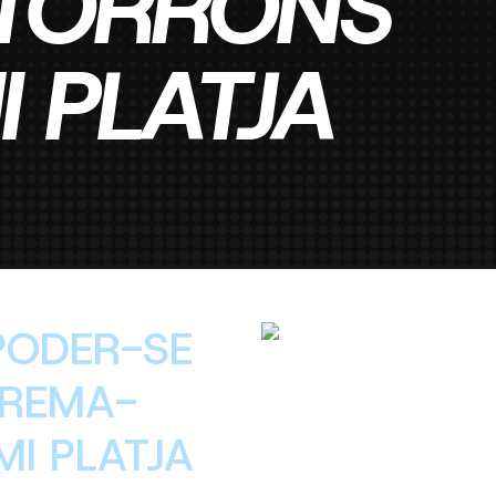
TORRONS
I PLATJA
 PODER-SE
CREMA-
I PLATJA