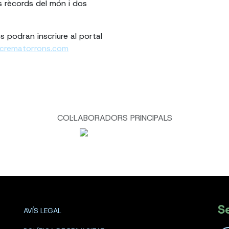
s rècords del món i dos
s podran inscriure al portal
crematorrons.com
COL·LABORADORS PRINCIPALS
S
AVÍS LEGAL