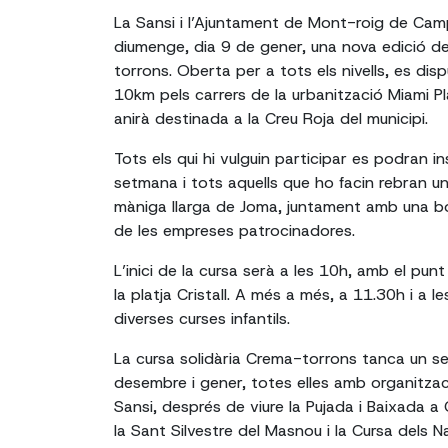
La Sansi i l’Ajuntament de Mont-roig de Ca
diumenge, dia 9 de gener, una nova edició de
torrons. Oberta per a tots els nivells, es dis
10km pels carrers de la urbanització Miami Pl
anirà destinada a la Creu Roja del municipi.
Tots els qui hi vulguin participar es podran in
setmana i tots aquells que ho facin rebran u
màniga llarga de Joma, juntament amb una b
de les empreses patrocinadores.
L’inici de la cursa serà a les 10h, amb el pun
la platja Cristall. A més a més, a 11.30h i a 
diverses curses infantils.
La cursa solidària Crema-torrons tanca un s
desembre i gener, totes elles amb organitzac
Sansi, després de viure la Pujada i Baixada a 
la Sant Silvestre del Masnou i la Cursa dels 