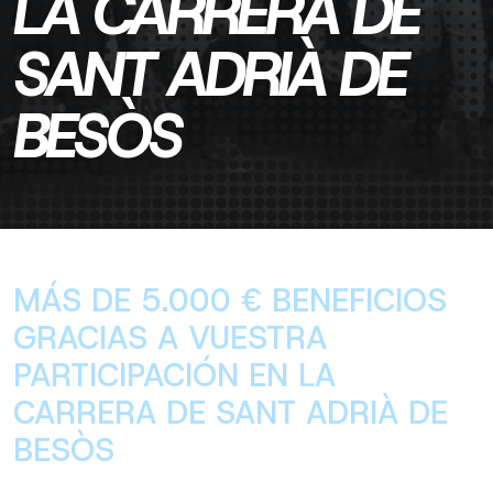
LA CARRERA DE
SANT ADRIÀ DE
BESÒS
MÁS DE 5.000 € BENEFICIOS
GRACIAS A VUESTRA
PARTICIPACIÓN EN LA
CARRERA DE SANT ADRIÀ DE
BESÒS