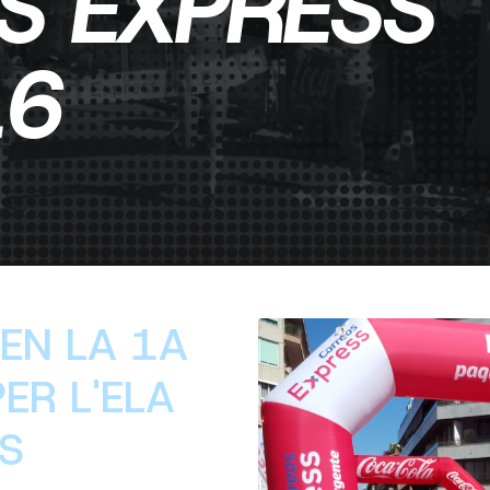
S EXPRESS
16
 EN LA 1A
ER L'ELA
S