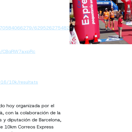
02970584066279/6295262754821508177
.be/CBqRW7axpRc
016/10k/resultats
ado hoy organizada por el
à, con la colaboración de la
ls y diputación de Barcelona,
 de 10km Correos Express