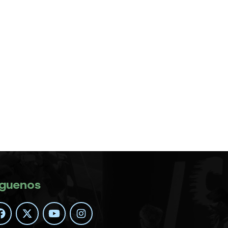
íguenos