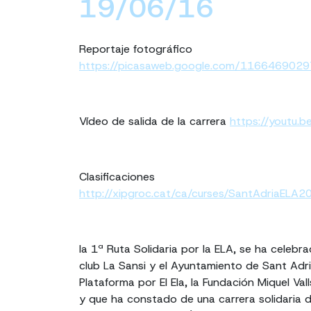
19/06/16
Reportaje fotográfico
https://picasaweb.google.com/1166469
Vídeo de salida de la carrera
https://youtu
Clasificaciones
http://xipgroc.cat/ca/curses/SantAdriaELA2
la 1ª Ruta Solidaria por la ELA, se ha celebr
club La Sansi y el Ayuntamiento de Sant Adri
Plataforma por El Ela, la Fundación Miquel Val
y que ha constado de una carrera solidaria