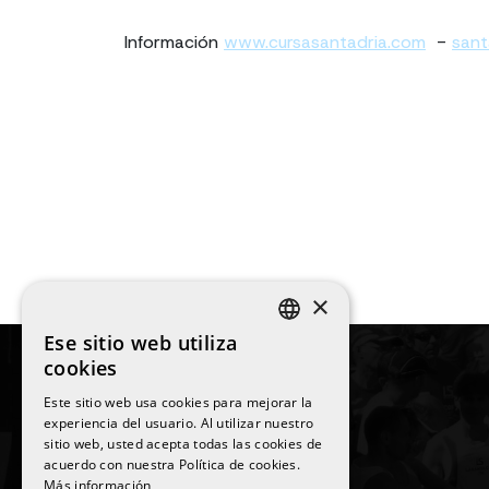
Información
www.cursasantadria.com
-
sant
×
Ese sitio web utiliza
SPANISH
cookies
ENGLISH
Este sitio web usa cookies para mejorar la
experiencia del usuario. Al utilizar nuestro
CATALAN
sitio web, usted acepta todas las cookies de
©
2026
La Sansi
acuerdo con nuestra Política de cookies.
Todos los derechos reservados
Más información