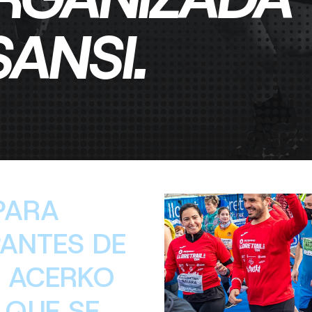
ANSI.
PARA
PANTES DE
L ACERKO
 QUE SE