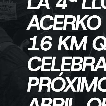
LA 4ª L
ACERKO 
16 KM Q
CELEBRA
PRÓXIMO
ABRIL, 