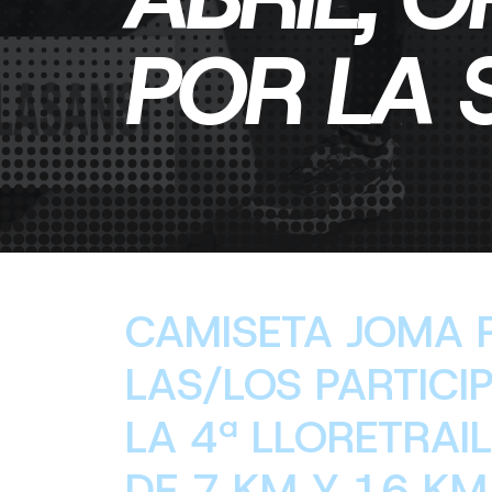
POR LA S
CAMISETA JOMA 
LAS/LOS PARTICI
LA 4ª LLORETRAI
DE 7 KM Y 16 KM