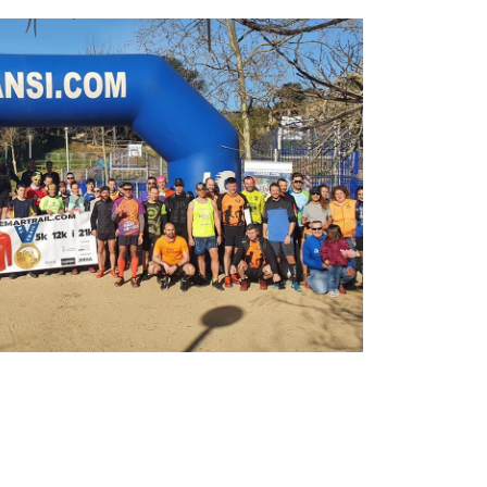
lloretrail

donde la salida del trail:
