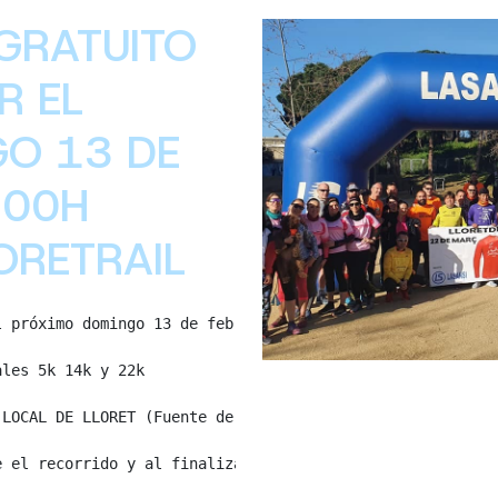
GRATUITO
R EL
O 13 DE
.00H
ORETRAIL
 próximo domingo 13 de febrero a las 9.00h previo a la @
les 5k 14k y 22k

LOCAL DE LLORET (Fuente de Kaikuta - Barrio del Rieral) 
 el recorrido y al finalizar, y guardarropa.
