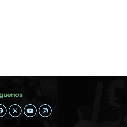
íguenos