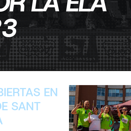
OR LA ELA
23
BIERTAS EN
DE SANT
A