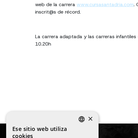
web de la carrera
www.cursasantadria.com
.
inscrit@s de récord.
La carrera adaptada y las carreras infantiles
10.20h
×
Ese sitio web utiliza
SPANISH
cookies