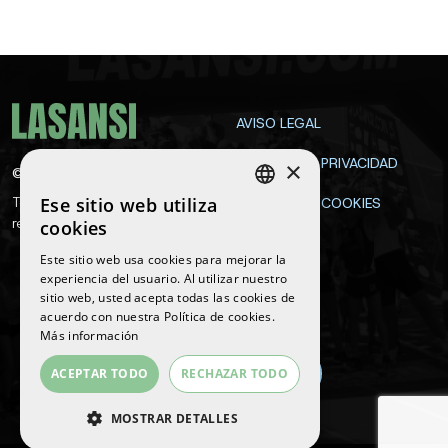
AVISO LEGAL
POLÍTICA DE PRIVACIDAD
×
©
2026
La Sansi
Ese sitio web utiliza
Todos los derechos
POLÍTICA DE COOKIES
SPANISH
reservados
cookies
CONTACTA
ENGLISH
Este sitio web usa cookies para mejorar la
experiencia del usuario. Al utilizar nuestro
CATALAN
sitio web, usted acepta todas las cookies de
Síguenos
acuerdo con nuestra Política de cookies.
Más información
ACEPTAR TODO
RECHAZAR TODO
MOSTRAR DETALLES