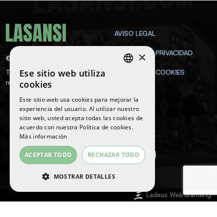
AVISO LEGAL
POLÍTICA DE PRIVACIDAD
×
©
2026
La Sansi
Ese sitio web utiliza
Todos los derechos
POLÍTICA DE COOKIES
SPANISH
reservados
cookies
CONTACTA
ENGLISH
Este sitio web usa cookies para mejorar la
experiencia del usuario. Al utilizar nuestro
CATALAN
sitio web, usted acepta todas las cookies de
Síguenos
acuerdo con nuestra Política de cookies.
Más información
ACEPTAR TODO
RECHAZAR TODO
MOSTRAR DETALLES
COOKIES ESTRICTAMENTE
Ladeus Web Branding
NECESARIAS
COOKIES DE RENDIMIENTO