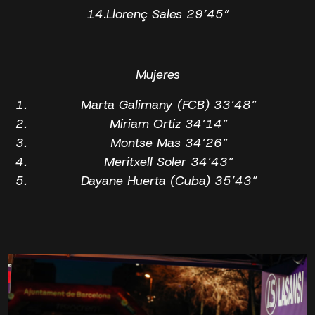
14.Llorenç Sales 29’45”
Mujeres
Marta Galimany (FCB) 33’48”
Miriam Ortiz 34’14”
Montse Mas 34’26”
Meritxell Soler 34’43”
Dayane Huerta (Cuba) 35’43”