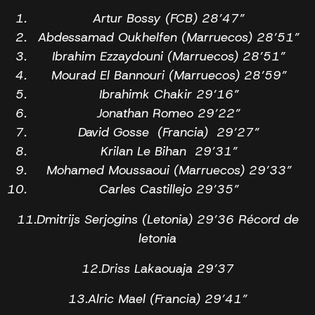
Artur Bossy (FCB) 28’47”
Abdessamad Oukhelfen (Marruecos) 28’51”
Ibrahim Ezzaydouni (Marruecos) 28’51”
Mourad El Bannouri (Marruecos) 28’59”
Ibrahimk Chakir 29’16”
Jonathan Romeo 29’22”
David Gosse (Francia) 29’27”
Krilan Le Bihan 29’31”
Mohamed Moussaoui (Marruecos) 29’33”
Carles Castillejo 29’35”
11.Dmitrijs Serjogins (Letonia) 29’36 Récord de
letonia
12.Driss Lakaouaja 29’37
13.Alric Mael (Francia) 29’41”