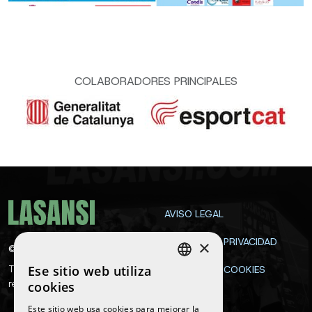
COLABORADORES PRINCIPALES
AVISO LEGAL
POLÍTICA DE PRIVACIDAD
×
©
2026
La Sansi
Ese sitio web utiliza
Todos los derechos
POLÍTICA DE COOKIES
SPANISH
reservados
cookies
CONTACTA
ENGLISH
Este sitio web usa cookies para mejorar la