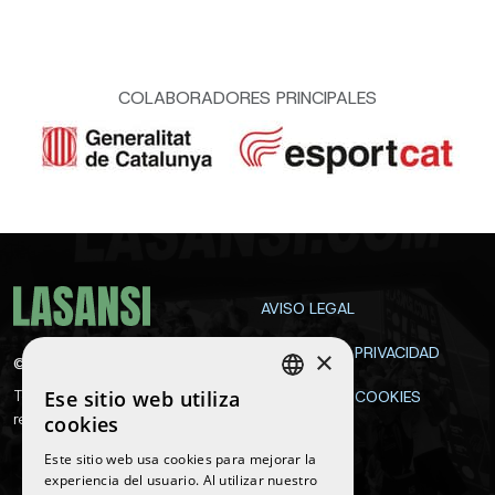
COLABORADORES PRINCIPALES
AVISO LEGAL
POLÍTICA DE PRIVACIDAD
×
©
2026
La Sansi
Ese sitio web utiliza
Todos los derechos
POLÍTICA DE COOKIES
SPANISH
reservados
cookies
CONTACTA
ENGLISH
Este sitio web usa cookies para mejorar la
experiencia del usuario. Al utilizar nuestro
CATALAN