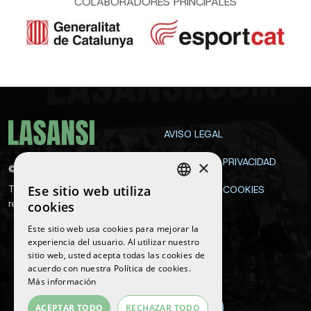
COLABORADORES PRINCIPALES
AVISO LEGAL
POLÍTICA DE PRIVACIDAD
×
©
2026
La Sansi
Ese sitio web utiliza
Todos los derechos
POLÍTICA DE COOKIES
SPANISH
reservados
cookies
CONTACTA
ENGLISH
Este sitio web usa cookies para mejorar la
experiencia del usuario. Al utilizar nuestro
CATALAN
sitio web, usted acepta todas las cookies de
Síguenos
acuerdo con nuestra Política de cookies.
Más información
ACEPTAR TODO
RECHAZAR TODO