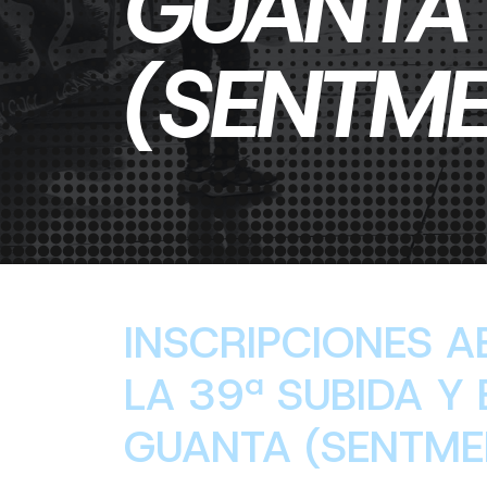
GUANTA
(SENTME
INSCRIPCIONES A
LA 39ª SUBIDA Y
GUANTA (SENTME