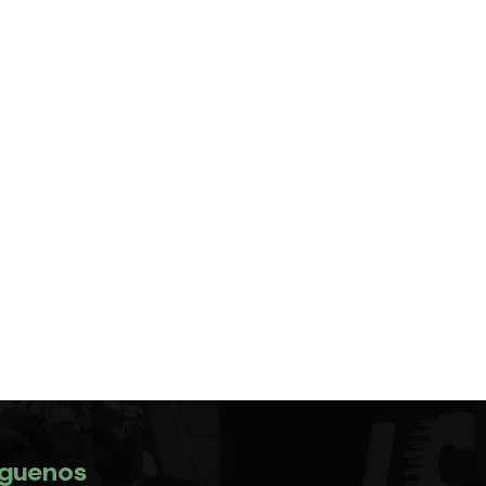
íguenos